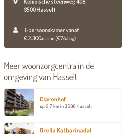
Kempische steenweg 408,
3500 Hasselt
1-persoonskamer vanaf
€ 2.300
(€76
)
/maand
/dag
Meer woonzorgcentra in de
omgeving van Hasselt
Clarenhof
op
2.7 km
in 3500 Hasselt
Orelia Katharinadal