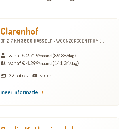
Clarenhof
OP
2.7 KM
3500 HASSELT
-
WOONZORGCENTRUM (WZC)
vanaf € 2.719
(89,38
)
/maand
/dag
vanaf € 4.299
(141,34
)
/maand
/dag
22 foto's
video
meer informatie