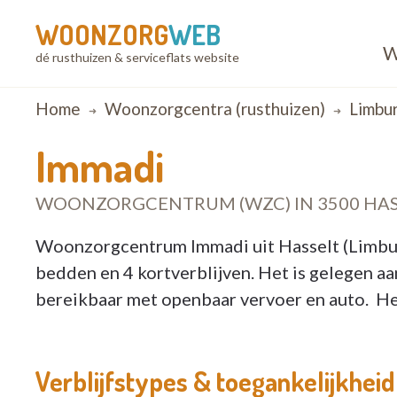
WOONZORG
WEB
W
dé rusthuizen & serviceflats website
Breadcrumb
Home
Woonzorgcentra (rusthuizen)
Limbu
Immadi
WOONZORGCENTRUM (WZC) IN 3500 HAS
Woonzorgcentrum Immadi uit Hasselt (Limburg
bedden en 4 kortverblijven. Het is gelegen aa
bereikbaar met openbaar vervoer en auto. Het
Verblijfstypes & toegankelijkheid