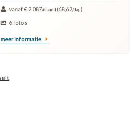
vanaf € 2.087
(68,62
)
/maand
/dag
6 foto's
meer informatie
selt