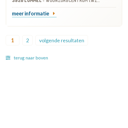
3920 LOMMEL
-
WOONZORGCENTRUM (WZC)
meer informatie
Pagination
1
2
volgende resultaten
Current page
Page
Next page
terug naar boven