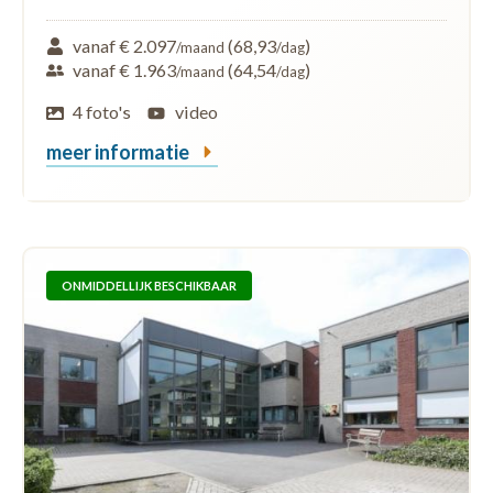
vanaf € 2.097
(68,93
)
/maand
/dag
vanaf € 1.963
(64,54
)
/maand
/dag
4 foto's
video
meer informatie
ONMIDDELLIJK BESCHIKBAAR