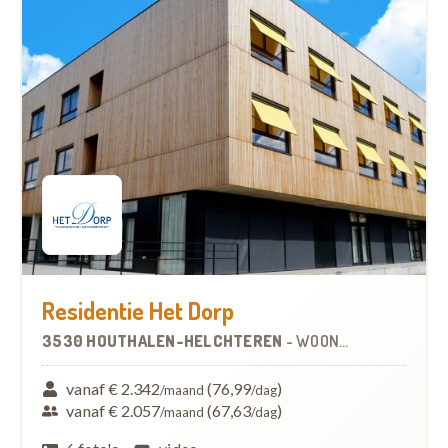
Residentie Het Dorp
3530 HOUTHALEN-HELCHTEREN
-
WOONZORGCENTRUM (WZC)
vanaf € 2.342
(76,99
)
/maand
/dag
vanaf € 2.057
(67,63
)
/maand
/dag