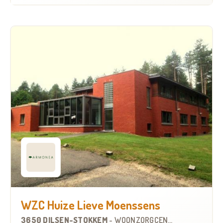
WZC Huize Lieve Moenssens
3650 DILSEN-STOKKEM
-
WOONZORGCENTRUM (WZC)