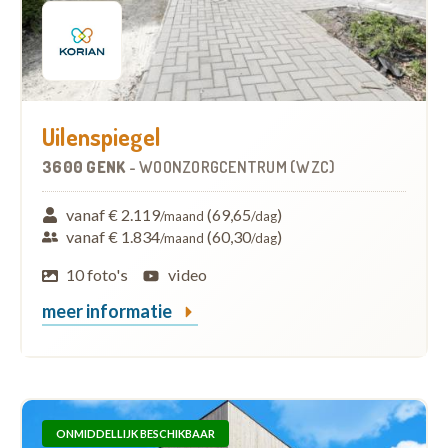
Uilenspiegel
3600 GENK
-
WOONZORGCENTRUM (WZC)
vanaf € 2.119
(69,65
)
/maand
/dag
vanaf € 1.834
(60,30
)
/maand
/dag
10 foto's
video
meer informatie
ONMIDDELLIJK BESCHIKBAAR