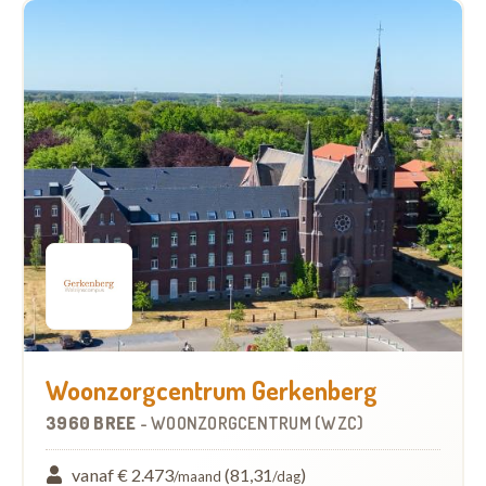
Woonzorgcentrum Gerkenberg
3960 BREE
-
WOONZORGCENTRUM (WZC)
vanaf € 2.473
(81,31
)
/maand
/dag