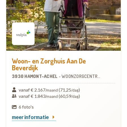
Woon- en Zorghuis Aan De
Beverdijk
3930 HAMONT-ACHEL
-
WOONZORGCENTRUM (WZC)
vanaf € 2.167
(71,25
)
/maand
/dag
vanaf € 1.843
(60,59
)
/maand
/dag
6 foto's
meer informatie