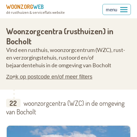
WOONZORG
WEB
menu
dé rusthuizen & serviceflats website
50
Woonzorgcentra (rusthuizen) in
Bocholt
Vind een rusthuis, woonzorgcentrum (WZC), rust-
en verzorgingstehuis, rustoord en/of
bejaardentehuis in de omgeving van Bocholt
Zoek op postcode en/of meer filters
22
woonzorgcentra (WZC) in de omgeving
van Bocholt