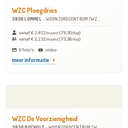
WZC Ploegdries
3920 LOMMEL
-
WOONZORGCENTRUM (WZC)
vanaf € 2.412
(79,30
)
/maand
/dag
vanaf € 2.232
(73,38
)
/maand
/dag
8 foto's
video
meer informatie
WZC De Voorzienigheid
3950 BOCHOLT
-
WOONZORGCENTRUM (WZC)