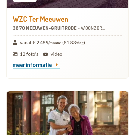
WZC Ter Meeuwen
3670 MEEUWEN-GRUITRODE
-
WOONZORGCENTRUM (WZC)
vanaf € 2.489
(81,83
)
/maand
/dag
12 foto's
video
meer informatie