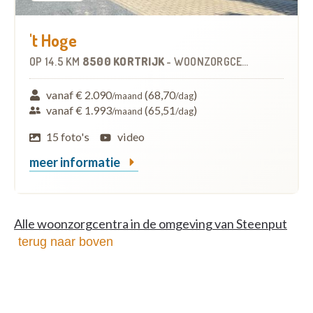
't Hoge
OP
14.5 KM
8500 KORTRIJK
-
WOONZORGCENTRUM (WZC)
vanaf € 2.090
(68,70
)
/maand
/dag
vanaf € 1.993
(65,51
)
/maand
/dag
15 foto's
video
meer informatie
Alle woonzorgcentra in de omgeving van Steenput
terug naar boven