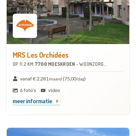
MRS Les Orchidées
OP
11.2 KM
7700 MOESKROEN
-
WOONZORGCENTRUM (WZC)
vanaf € 2.281
(75,00
)
/maand
/dag
6 foto's
video
meer informatie