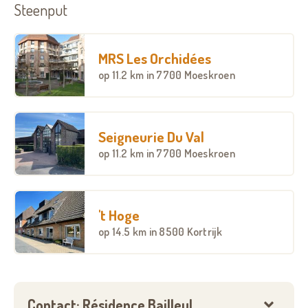
Steenput
dispositon.
MRS Les Orchidées
op
11.2 km
in 7700 Moeskroen
Seigneurie Du Val
op
11.2 km
in 7700 Moeskroen
't Hoge
op
14.5 km
in 8500 Kortrijk
Contact: Résidence Bailleul