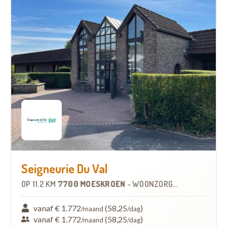
Seigneurie Du Val
OP
11.2 KM
7700 MOESKROEN
-
WOONZORGCENTRUM (WZC)
vanaf € 1.772
(58,25
)
/maand
/dag
vanaf € 1.772
(58,25
)
/maand
/dag