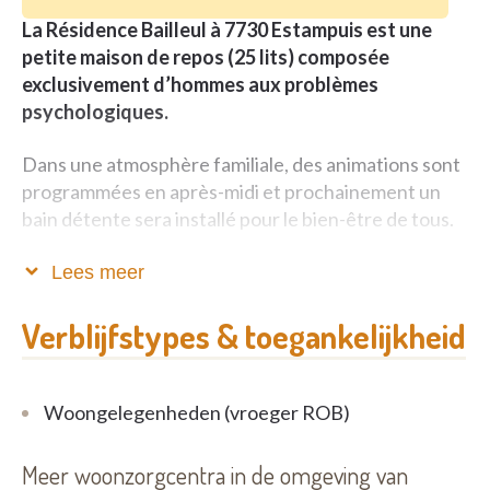
La Résidence Bailleul à 7730 Estampuis est une
petite maison de repos (25 lits) composée
exclusivement d’hommes aux problèmes
psychologiques.
Dans une atmosphère familiale, des animations sont
programmées en après-midi et prochainement un
bain détente sera installé pour le bien-être de tous.
Salle à manger, jardin, terrain de pétanque, lingerie
Lees meer
sont à disposition pour les besoins de chacun.
Verblijfstypes & toegankelijkheid
La Résidence maintient une surveillance 24h/24
avec possibilité d’avoir des autorisations de sorties
(semi dépendant).
Woongelegenheden (vroeger ROB)
N’hésitez pas à nous contacter pour de plus
Meer woonzorgcentra in de omgeving van
amples informations, nous restons à votre