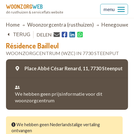
WOONZORG
WEB
menu
dé rusthuizen & serviceflats website
Breadcrumb
Home
Woonzorgcentra (rusthuizen)
Henegouwen
DELEN
TERUG
Résidence Bailleul
WOONZORGCENTRUM (WZC) IN 7730 STEENPUT
Place Abbé César Renard, 11,
7730 Steenput
We hebben geen prijsinformatie voor dit
woonzorgcentrum
We hebben geen Nederlandstalige vertaling
ontvangen