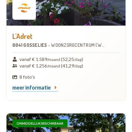
L'Adret
6041 GOSSELIES
-
WOONZORGCENTRUM (WZC)
vanaf € 1.589
(52,25
)
/maand
/dag
vanaf € 1.256
(41,29
)
/maand
/dag
8 foto's
meer informatie
ONMIDDELLIJK BESCHIKBAAR