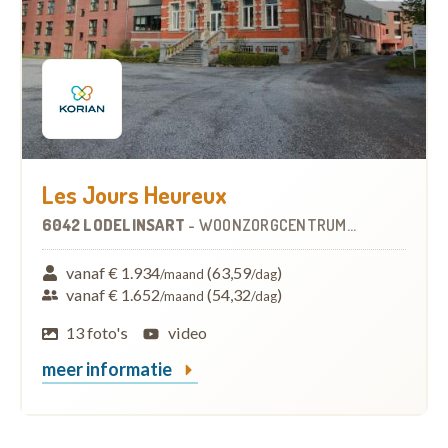
Les Jours Heureux
6042 LODELINSART
-
WOONZORGCENTRUM (WZC)
vanaf € 1.934
(63,59
)
/maand
/dag
vanaf € 1.652
(54,32
)
/maand
/dag
13 foto's
video
meer informatie