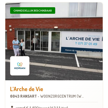
ONMIDDELLIJK BESCHIKBAAR
L’Arche de Vie
6043 RANSART
-
WOONZORGCENTRUM (WZC)
vanaf € 1.920
(63,11
)
/maand
/dag