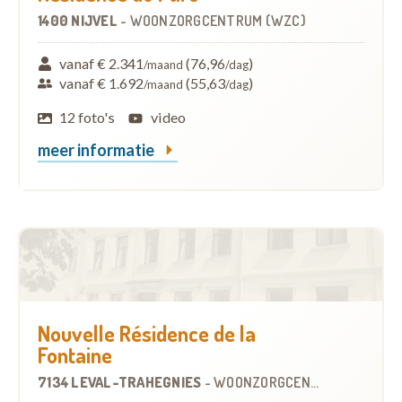
1400 NIJVEL
-
WOONZORGCENTRUM (WZC)
vanaf € 2.341
(76,96
)
/maand
/dag
vanaf € 1.692
(55,63
)
/maand
/dag
12 foto's
video
meer informatie
Nouvelle Résidence de la
Fontaine
7134 LEVAL-TRAHEGNIES
-
WOONZORGCENTRUM (WZC)