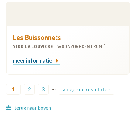
Les Buissonnets
7100 LA LOUVIÈRE
-
WOONZORGCENTRUM (WZC)
meer informatie
Pagination
…
1
2
3
volgende resultaten
Current page
Page
Page
Next page
terug naar boven