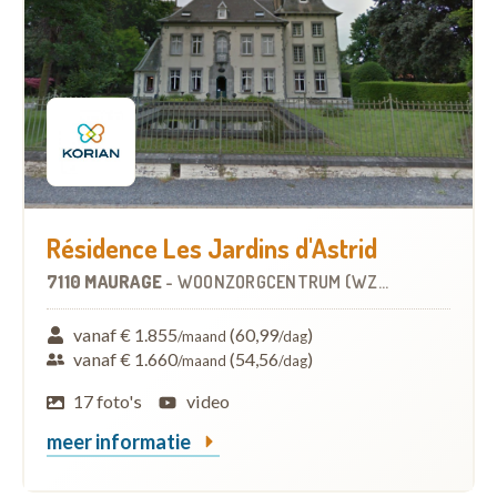
Résidence Les Jardins d'Astrid
7110 MAURAGE
-
WOONZORGCENTRUM (WZC)
vanaf € 1.855
(60,99
)
/maand
/dag
vanaf € 1.660
(54,56
)
/maand
/dag
17 foto's
video
meer informatie