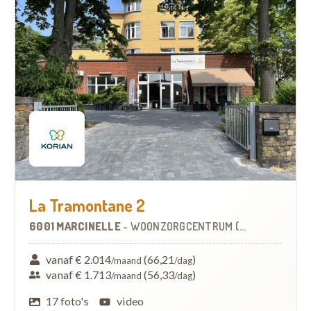
La Tramontane 2
6001 MARCINELLE
-
WOONZORGCENTRUM (WZC)
vanaf € 2.014
(66,21
)
/maand
/dag
vanaf € 1.713
(56,33
)
/maand
/dag
17 foto's
video