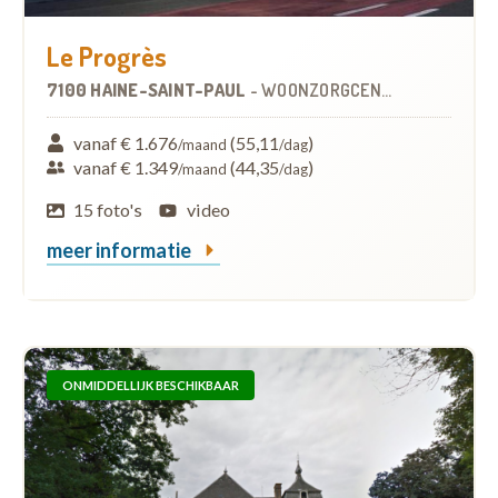
Le Progrès
7100 HAINE-SAINT-PAUL
-
WOONZORGCENTRUM (WZC)
vanaf € 1.676
(55,11
)
/maand
/dag
vanaf € 1.349
(44,35
)
/maand
/dag
15 foto's
video
meer informatie
ONMIDDELLIJK BESCHIKBAAR