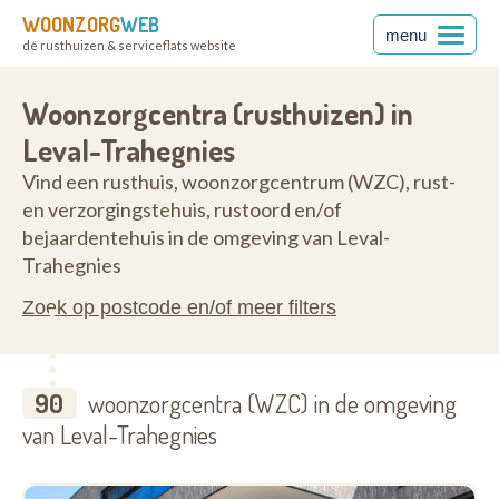
WOONZORG
WEB
menu
dé rusthuizen & serviceflats website
7134
Woonzorgcentra (rusthuizen) in
Leval-Trahegnies
Vind een rusthuis, woonzorgcentrum (WZC), rust-
en verzorgingstehuis, rustoord en/of
bejaardentehuis in de omgeving van Leval-
Trahegnies
Zoek op postcode en/of meer filters
90
woonzorgcentra (WZC) in de omgeving
van Leval-Trahegnies