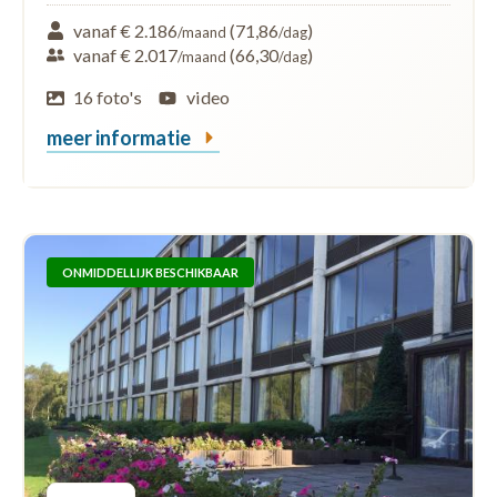
vanaf € 2.186
(71,86
)
/maand
/dag
vanaf € 2.017
(66,30
)
/maand
/dag
16 foto's
video
meer informatie
ONMIDDELLIJK BESCHIKBAAR