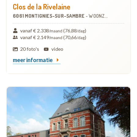
Clos de la Rivelaine
6061 MONTIGNIES-SUR-SAMBRE
-
WOONZORGCENTRUM (WZC)
vanaf € 2.338
(76,88
)
/maand
/dag
vanaf € 2.149
(70,66
)
/maand
/dag
20 foto's
video
meer informatie