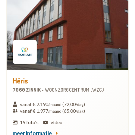
Héris
7060 ZINNIK
-
WOONZORGCENTRUM (WZC)
vanaf € 2.190
(72,00
)
/maand
/dag
vanaf € 1.977
(65,00
)
/maand
/dag
19 foto's
video
meer informatie