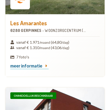
Les Amarantes
6280 GERPINNES
-
WOONZORGCENTRUM (WZC)
vanaf € 1.971
(64,80
)
/maand
/dag
vanaf € 1.310
(43,06
)
/maand
/dag
7 foto's
meer informatie
ONMIDDELLIJK BESCHIKBAAR