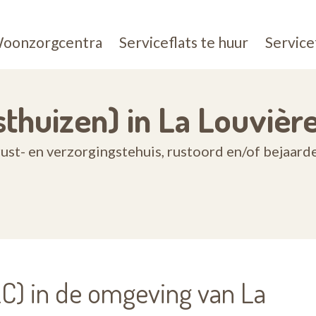
oonzorgcentra
Serviceflats te huur
Service
thuizen) in La Louvièr
st- en verzorgingstehuis, rustoord en/of bejaard
) in de omgeving van La