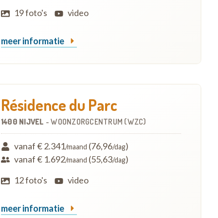
19 foto's
video
meer informatie
Résidence du Parc
1400 NIJVEL
-
WOONZORGCENTRUM (WZC)
vanaf € 2.341
(76,96
)
/maand
/dag
vanaf € 1.692
(55,63
)
/maand
/dag
12 foto's
video
meer informatie