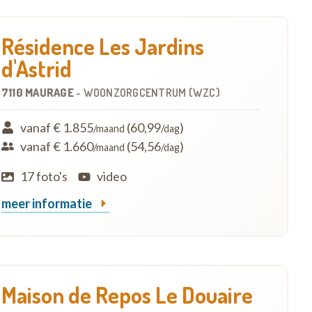
Résidence Les Jardins
d'Astrid
7110 MAURAGE
-
WOONZORGCENTRUM (WZC)
vanaf € 1.855
(60,99
)
/maand
/dag
vanaf € 1.660
(54,56
)
/maand
/dag
17 foto's
video
meer informatie
Maison de Repos Le Douaire