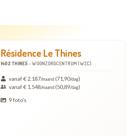
Résidence Le Thines
1402 THINES
-
WOONZORGCENTRUM (WZC)
vanaf € 2.187
(71,90
)
/maand
/dag
vanaf € 1.548
(50,89
)
/maand
/dag
9 foto's