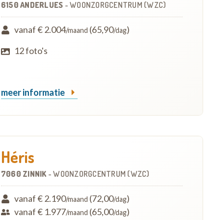
6150 ANDERLUES
-
WOONZORGCENTRUM (WZC)
vanaf € 2.004
(65,90
)
/maand
/dag
12 foto's
meer informatie
Héris
7060 ZINNIK
-
WOONZORGCENTRUM (WZC)
vanaf € 2.190
(72,00
)
/maand
/dag
vanaf € 1.977
(65,00
)
/maand
/dag