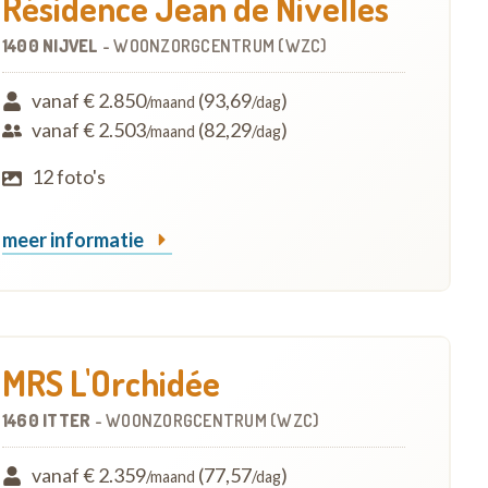
Résidence Jean de Nivelles
1400 NIJVEL
-
WOONZORGCENTRUM (WZC)
vanaf € 2.850
(93,69
)
/maand
/dag
vanaf € 2.503
(82,29
)
/maand
/dag
12 foto's
meer informatie
MRS L'Orchidée
1460 ITTER
-
WOONZORGCENTRUM (WZC)
vanaf € 2.359
(77,57
)
/maand
/dag