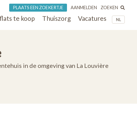
ZOEKEN
PLAATS EEN ZOEKERTJE
AANMELDEN
flats te koop
Thuiszorg
Vacatures
NL
e
entehuis in de omgeving van La Louvière