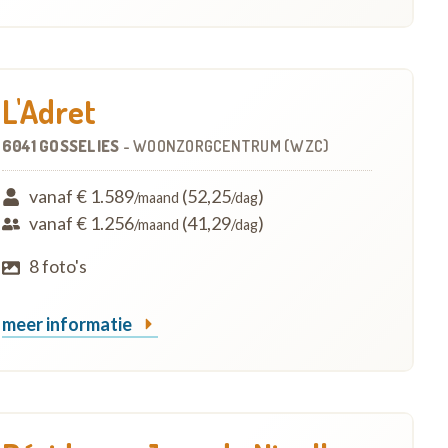
L'Adret
6041 GOSSELIES
-
WOONZORGCENTRUM (WZC)
vanaf € 1.589
(52,25
)
/maand
/dag
vanaf € 1.256
(41,29
)
/maand
/dag
8 foto's
meer informatie