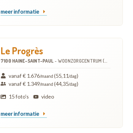
meer informatie
Le Progrès
7100 HAINE-SAINT-PAUL
-
WOONZORGCENTRUM (WZC)
vanaf € 1.676
(55,11
)
/maand
/dag
vanaf € 1.349
(44,35
)
/maand
/dag
15 foto's
video
meer informatie