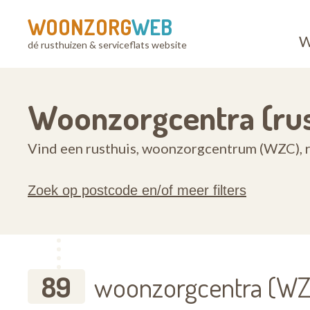
WOONZORG
WEB
W
dé rusthuizen & serviceflats website
Woonzorgcentra (rus
Vind een rusthuis, woonzorgcentrum (WZC), ru
Zoek op postcode en/of meer filters
89
woonzorgcentra (WZC