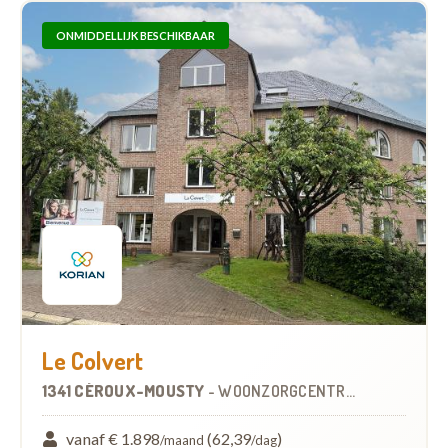
ONMIDDELLIJK BESCHIKBAAR
Le Colvert
1341 CÉROUX-MOUSTY
-
WOONZORGCENTRUM (WZC)
vanaf € 1.898
(62,39
)
/maand
/dag