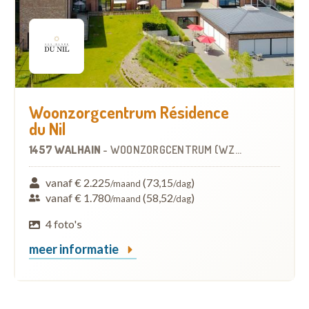
Woonzorgcentrum Résidence
du Nil
1457 WALHAIN
-
WOONZORGCENTRUM (WZC)
vanaf € 2.225
(73,15
)
/maand
/dag
vanaf € 1.780
(58,52
)
/maand
/dag
4 foto's
meer informatie