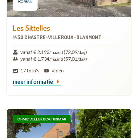
Les Sittelles
1450 CHASTRE-VILLEROUX-BLANMONT
-
WOONZORGCEN
vanaf € 2.193
(72,09
)
/maand
/dag
vanaf € 1.734
(57,01
)
/maand
/dag
17 foto's
video
meer informatie
ONMIDDELLIJK BESCHIKBAAR