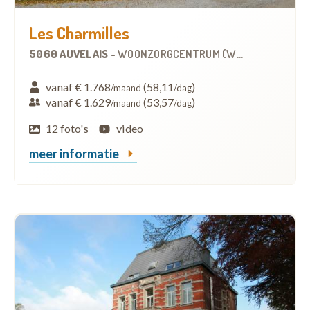
Les Charmilles
5060 AUVELAIS
-
WOONZORGCENTRUM (WZC)
vanaf € 1.768
(58,11
)
/maand
/dag
vanaf € 1.629
(53,57
)
/maand
/dag
12 foto's
video
meer informatie