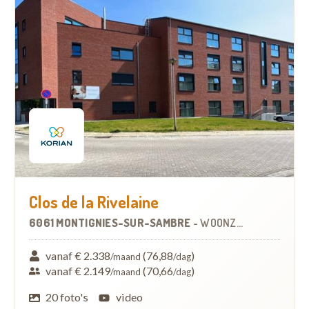
Clos de la Rivelaine
6061 MONTIGNIES-SUR-SAMBRE
-
WOONZORGCENTRUM (WZC)
vanaf € 2.338
(76,88
)
/maand
/dag
vanaf € 2.149
(70,66
)
/maand
/dag
20 foto's
video