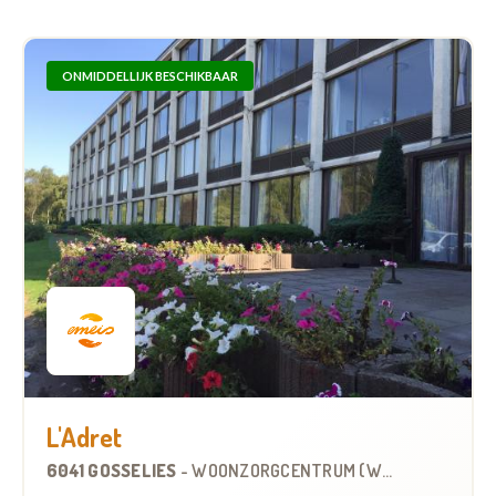
ONMIDDELLIJK BESCHIKBAAR
L'Adret
6041 GOSSELIES
-
WOONZORGCENTRUM (WZC)