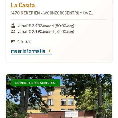
La Casita
1470 GENEPIËN
-
WOONZORGCENTRUM (WZC)
vanaf € 2.433
(80,00
)
/maand
/dag
vanaf € 2.190
(72,00
)
/maand
/dag
4 foto's
meer informatie
ONMIDDELLIJK BESCHIKBAAR