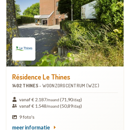
Résidence Le Thines
1402 THINES
-
WOONZORGCENTRUM (WZC)
vanaf € 2.187
(71,90
)
/maand
/dag
vanaf € 1.548
(50,89
)
/maand
/dag
9 foto's
meer informatie