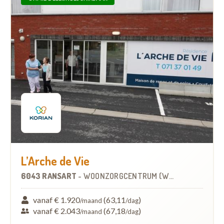
L’Arche de Vie
6043 RANSART
-
WOONZORGCENTRUM (WZC)
vanaf € 1.920
(63,11
)
/maand
/dag
vanaf € 2.043
(67,18
)
/maand
/dag