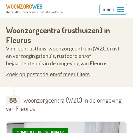
WOONZORG
WEB
menu
dé rusthuizen & serviceflats website
6220
Woonzorgcentra (rusthuizen) in
Fleurus
Vind een rusthuis, woonzorgcentrum (WZC), rust-
en verzorgingstehuis, rustoord en/of
bejaardentehuis in de omgeving van Fleurus
Zoek op postcode en/of meer filters
88
woonzorgcentra (WZC) in de omgeving
van Fleurus
ONMIDDELLIJK BESCHIKBAAR