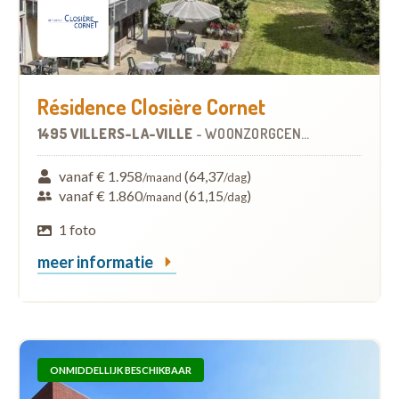
Résidence Closière Cornet
1495 VILLERS-LA-VILLE
-
WOONZORGCENTRUM (WZC)
vanaf € 1.958
(64,37
)
/maand
/dag
vanaf € 1.860
(61,15
)
/maand
/dag
1 foto
meer informatie
ONMIDDELLIJK BESCHIKBAAR