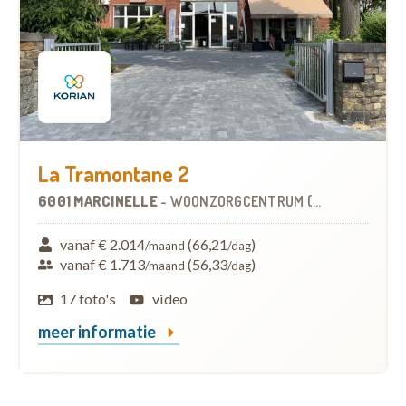
La Tramontane 2
6001 MARCINELLE
-
WOONZORGCENTRUM (WZC)
vanaf € 2.014
(66,21
)
/maand
/dag
vanaf € 1.713
(56,33
)
/maand
/dag
17 foto's
video
meer informatie