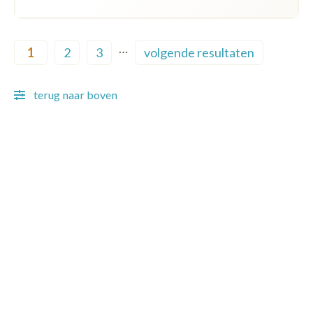
Pagination
…
1
2
3
volgende resultaten
Current page
Page
Page
Next page
terug naar boven