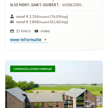
1435 MONT-SAINT-GUIBERT
-
WOONZORGCENTRUM (WZC)
vanaf € 2.314
(76,09
)
/maand
/dag
vanaf € 1.868
(61,42
)
/maand
/dag
15 foto's
video
meer informatie
ONMIDDELLIJK BESCHIKBAAR