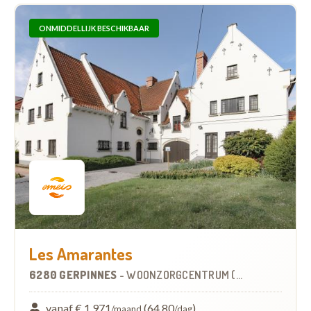
ONMIDDELLIJK BESCHIKBAAR
Les Amarantes
6280 GERPINNES
-
WOONZORGCENTRUM (WZC)
vanaf € 1.971
(64,80
)
/maand
/dag