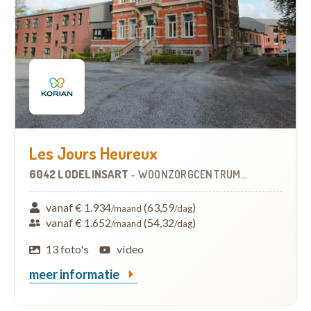
Les Jours Heureux
6042 LODELINSART
-
WOONZORGCENTRUM (WZC)
vanaf € 1.934
(63,59
)
/maand
/dag
vanaf € 1.652
(54,32
)
/maand
/dag
13 foto's
video
meer informatie