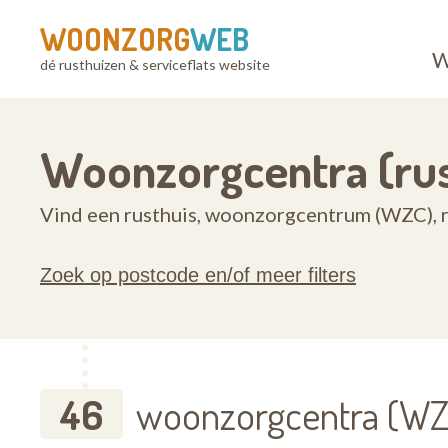
WOONZORG
WEB
W
dé rusthuizen & serviceflats website
Woonzorgcentra (rus
Vind een rusthuis, woonzorgcentrum (WZC), ru
Zoek op postcode en/of meer filters
46
woonzorgcentra (WZC