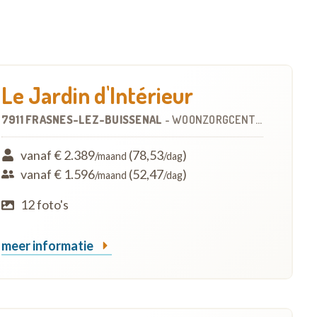
Le Jardin d'Intérieur
7911 FRASNES-LEZ-BUISSENAL
-
WOONZORGCENTRUM (WZC)
vanaf € 2.389
(78,53
)
/maand
/dag
vanaf € 1.596
(52,47
)
/maand
/dag
12 foto's
meer informatie