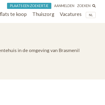
ZOEKEN
PLAATS EEN ZOEKERTJE
AANMELDEN
flats te koop
Thuiszorg
Vacatures
NL
entehuis in de omgeving van Brasmenil