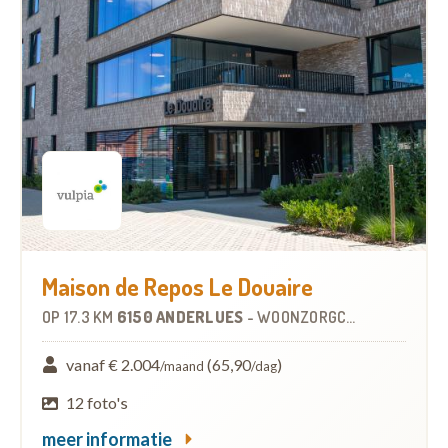
Maison de Repos Le Douaire
OP
17.3 KM
6150 ANDERLUES
-
WOONZORGCENTRUM (WZC)
vanaf € 2.004
(65,90
)
/maand
/dag
12 foto's
meer informatie