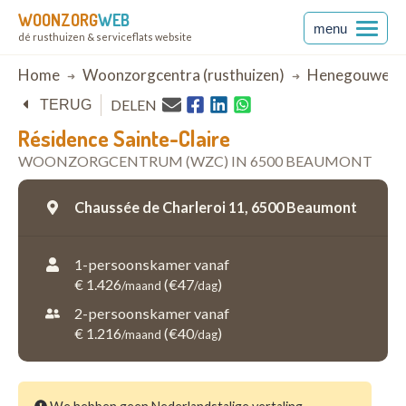
WOONZORG
WEB
menu
dé rusthuizen & serviceflats website
Breadcrumb
Home
Woonzorgcentra (rusthuizen)
Henegouwen
DELEN
TERUG
Résidence Sainte-Claire
WOONZORGCENTRUM (WZC) IN 6500 BEAUMONT
Chaussée de Charleroi 11,
6500 Beaumont
1-persoonskamer vanaf
€ 1.426
(€47
)
/maand
/dag
2-persoonskamer vanaf
€ 1.216
(€40
)
/maand
/dag