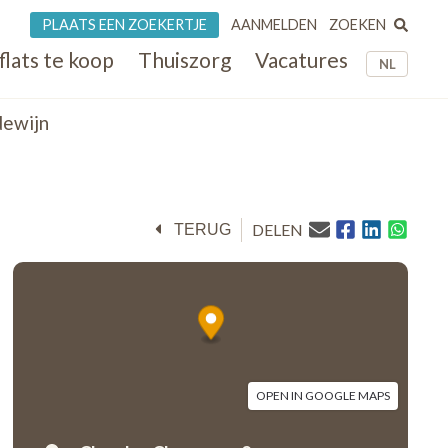
ZOEKEN
PLAATS EEN ZOEKERTJE
AANMELDEN
flats te koop
Thuiszorg
Vacatures
NL
dewijn
DELEN
TERUG
OPEN IN GOOGLE MAPS