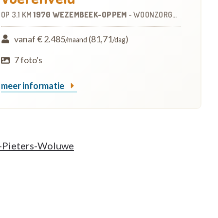
OP
3.1 KM
1970 WEZEMBEEK-OPPEM
-
WOONZORGCENTRUM (WZC)
vanaf € 2.485
(81,71
)
/maand
/dag
7 foto's
meer informatie
t-Pieters-Woluwe