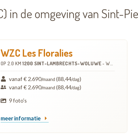
) in de omgeving van Sint-Pi
WZC Les Floralies
OP
2.0 KM
1200 SINT-LAMBRECHTS-WOLUWE
-
WOONZORGCENTRUM (WZC)
vanaf € 2.690
(88,44
)
/maand
/dag
vanaf € 2.690
(88,44
)
/maand
/dag
9 foto's
meer informatie