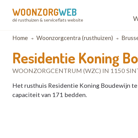
WOONZORG
WEB
W
dé rusthuizen & serviceflats website
Breadcrumb
Home
Woonzorgcentra (rusthuizen)
Bruss
Residentie Koning B
WOONZORGCENTRUM (WZC) IN 1150 SIN
Het rusthuis Residentie Koning Boudewijn te
capaciteit van 171 bedden.