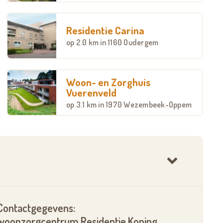
Residentie Carina
op
2.0 km
in 1160 Oudergem
Woon- en Zorghuis
Vuerenveld
op
3.1 km
in 1970 Wezembeek-Oppem
Contactgegevens:
woonzorgcentrum Residentie Koning