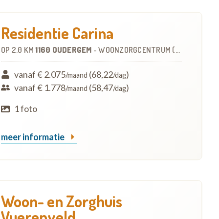
Residentie Carina
OP
2.0 KM
1160 OUDERGEM
-
WOONZORGCENTRUM (WZC)
vanaf € 2.075
(68,22
)
/maand
/dag
vanaf € 1.778
(58,47
)
/maand
/dag
1 foto
meer informatie
Woon- en Zorghuis
Vuerenveld