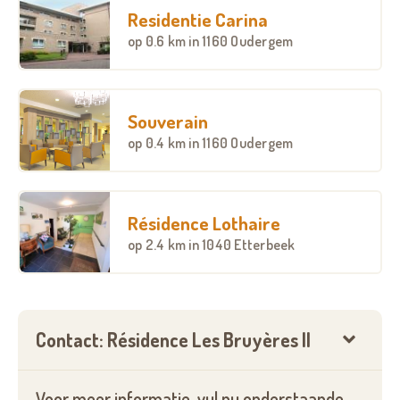
Residentie Carina
op
0.6 km
in 1160 Oudergem
Souverain
op
0.4 km
in 1160 Oudergem
Résidence Lothaire
op
2.4 km
in 1040 Etterbeek
Contact: Résidence Les Bruyères II
Voor meer informatie, vul nu onderstaande