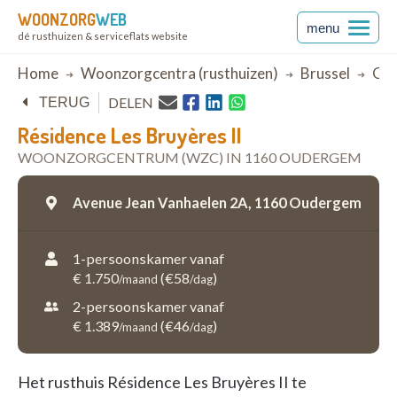
WOONZORG
WEB
menu
dé rusthuizen & serviceflats website
Breadcrumb
Home
Woonzorgcentra (rusthuizen)
Brussel
Ou
DELEN
TERUG
Résidence Les Bruyères II
WOONZORGCENTRUM (WZC) IN 1160 OUDERGEM
Avenue Jean Vanhaelen 2A,
1160 Oudergem
1-persoonskamer vanaf
€ 1.750
(€58
)
/maand
/dag
2-persoonskamer vanaf
€ 1.389
(€46
)
/maand
/dag
Het rusthuis Résidence Les Bruyères II te