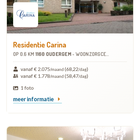
Residentie Carina
OP
0.6 KM
1160 OUDERGEM
-
WOONZORGCENTRUM (WZC)
vanaf € 2.075
(68,22
)
/maand
/dag
vanaf € 1.778
(58,47
)
/maand
/dag
1 foto
meer informatie