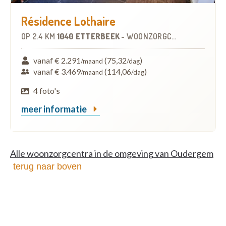
Résidence Lothaire
OP
2.4 KM
1040 ETTERBEEK
-
WOONZORGCENTRUM (WZC)
vanaf € 2.291
(75,32
)
/maand
/dag
vanaf € 3.469
(114,06
)
/maand
/dag
4 foto's
meer informatie
Alle woonzorgcentra in de omgeving van Oudergem
terug naar boven