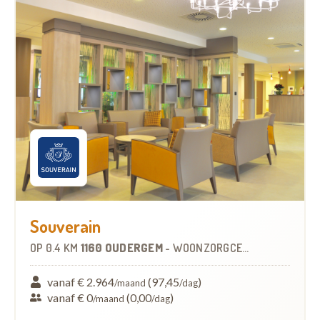
Souverain
OP
0.4 KM
1160 OUDERGEM
-
WOONZORGCENTRUM (WZC)
vanaf € 2.964
(97,45
)
/maand
/dag
vanaf € 0
(0,00
)
/maand
/dag