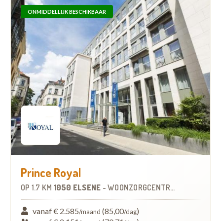
ONMIDDELLIJK BESCHIKBAAR
Prince Royal
OP
1.7 KM
1050 ELSENE
-
WOONZORGCENTRUM (WZC)
vanaf € 2.585
(85,00
)
/maand
/dag