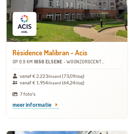
Résidence Malibran - Acis
OP
0.9 KM
1050 ELSENE
-
WOONZORGCENTRUM (WZC)
vanaf € 2.223
(73,09
)
/maand
/dag
vanaf € 1.954
(64,24
)
/maand
/dag
7 foto's
meer informatie