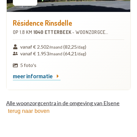
Résidence Rinsdelle
OP
1.8 KM
1040 ETTERBEEK
-
WOONZORGCENTRUM (WZC)
vanaf € 2.502
(82,25
)
/maand
/dag
vanaf € 1.953
(64,21
)
/maand
/dag
5 foto's
meer informatie
Alle woonzorgcentra in de omgeving van Elsene
terug naar boven