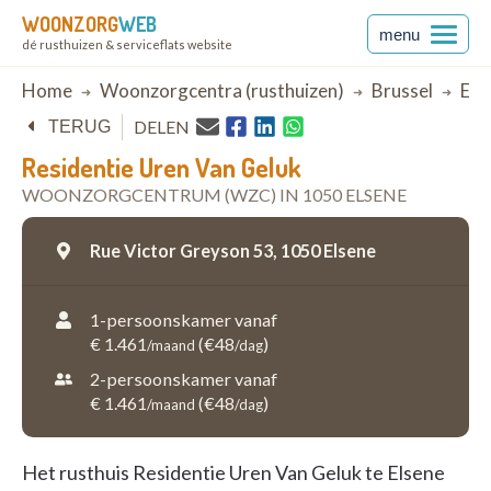
WOONZORG
WEB
menu
dé rusthuizen & serviceflats website
Breadcrumb
Home
Woonzorgcentra (rusthuizen)
Brussel
Els
DELEN
TERUG
Residentie Uren Van Geluk
WOONZORGCENTRUM (WZC) IN 1050 ELSENE
Rue Victor Greyson 53,
1050 Elsene
1-persoonskamer vanaf
€ 1.461
(€48
)
/maand
/dag
2-persoonskamer vanaf
€ 1.461
(€48
)
/maand
/dag
Het rusthuis Residentie Uren Van Geluk te Elsene