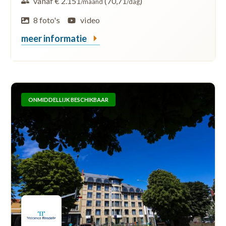
vanaf € 2.151
(70,71
)
/maand
/dag
8 foto's
video
meer informatie
ONMIDDELLIJK BESCHIKBAAR