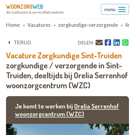
WOONZORG
WEB
menu
dé rusthuizen & serviceflats website
Breadcrumb
Home
Vacatures
zorgkundige-verzorgende
lim
DELEN
TERUG
Vacature
Zorgkundige Sint-Truiden
zorgkundige / verzorgende in Sint-
Truiden,
deeltijds bij
Orelia Serrenhof
woonzorgcentrum (WZC)
Je komt te werken bij
Orelia Serrenhof
woonzorgcentrum (WZC)