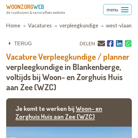
WOONZORG
WEB
menu
dé rusthuizen & serviceflats website
Breadcrumb
Home
Vacatures
verpleegkundige
west-vlaande
DELEN
TERUG
Vacature
Verpleegkundige / planner
verpleegkundige in Blankenberge,
voltijds bij
Woon- en Zorghuis Huis
aan Zee (WZC)
Je komt te werken bij
Woon- en
Zorghuis Huis aan Zee (WZC)