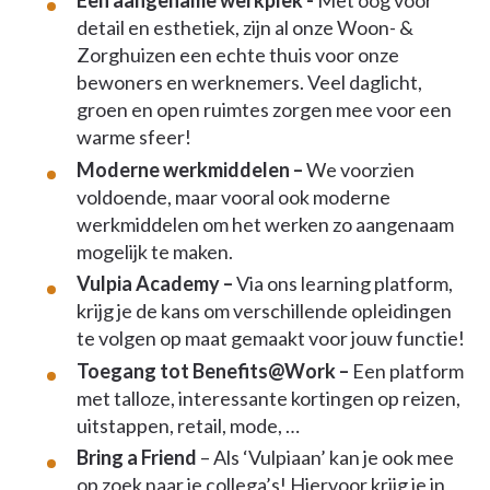
Een aangename werkplek -
Met oog voor
detail en esthetiek, zijn al onze Woon- &
Zorghuizen een echte thuis voor onze
bewoners en werknemers. Veel daglicht,
groen en open ruimtes zorgen mee voor een
warme sfeer!
Moderne werkmiddelen –
We voorzien
voldoende, maar vooral ook moderne
werkmiddelen om het werken zo aangenaam
mogelijk te maken.
Vulpia Academy –
Via ons learning platform,
krijg je de kans om verschillende opleidingen
te volgen op maat gemaakt voor jouw functie!
Toegang tot Benefits@Work –
Een platform
met talloze, interessante kortingen op reizen,
uitstappen, retail, mode, …
Bring a Friend
– Als ‘Vulpiaan’ kan je ook mee
op zoek naar je collega’s! Hiervoor krijg je in