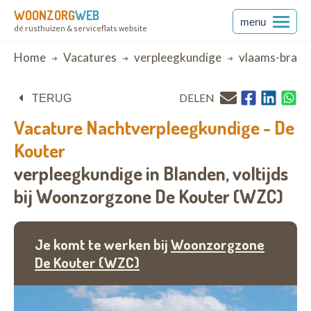
WOONZORG
WEB
menu
dé rusthuizen & serviceflats website
Breadcrumb
Home
Vacatures
verpleegkundige
vlaams-braba
DELEN
TERUG
Vacature
Nachtverpleegkundige - De
Kouter
verpleegkundige in Blanden,
voltijds
bij
Woonzorgzone De Kouter (WZC)
Je komt te werken bij
Woonzorgzone
De Kouter (WZC)