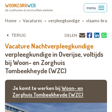
WOONZORG
WEB
menu
dé rusthuizen & serviceflats website
Breadcrumb
Home
Vacatures
verpleegkundige
vlaams-braba
DELEN
TERUG
Vacature
Nachtverpleegkundige
verpleegkundige in Overijse,
voltijds
bij
Woon- en Zorghuis
Tombeekheyde (WZC)
Je komt te werken bij
Woon- en
Zorghuis Tombeekheyde (WZC)