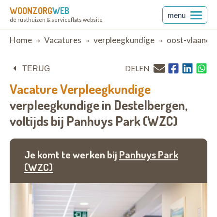
WOONZORG
WEB
menu
dé rusthuizen & serviceflats website
Breadcrumb
Home
Vacatures
verpleegkundige
oost-vlaande
DELEN
TERUG
Vacature
Verpleegkundige
verpleegkundige in Destelbergen,
voltijds bij
Panhuys Park (WZC)
Je komt te werken bij
Panhuys Park
(WZC)