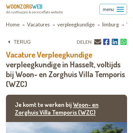
WOONZORG
WEB
menu
dé rusthuizen & serviceflats website
Breadcrumb
Home
Vacatures
verpleegkundige
limburg
Ve
DELEN
TERUG
Vacature
Verpleegkundige
verpleegkundige in Hasselt,
voltijds
bij
Woon- en Zorghuis Villa Temporis
(WZC)
Je komt te werken bij
Woon- en
Zorghuis Villa Temporis (WZC)