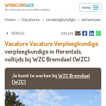
WOONZORG
WEB
menu
dé rusthuizen & serviceflats website
Breadcrumb
Home
Vacatures
verpleegkundige
antwerpen
DELEN
TERUG
Vacature
Vacature Verpleegkundige.
verpleegkundige in Herentals,
voltijds bij
WZC Bremdael (WZC)
Je komt te werken bij
WZC Bremdael
(WZC)