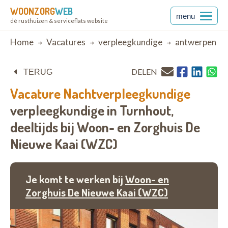
WOONZORG
WEB
menu
dé rusthuizen & serviceflats website
Breadcrumb
Home
Vacatures
verpleegkundige
antwerpen
DELEN
TERUG
Vacature
Nachtverpleegkundige
verpleegkundige in Turnhout,
deeltijds bij
Woon- en Zorghuis De
Nieuwe Kaai (WZC)
Je komt te werken bij
Woon- en
Zorghuis De Nieuwe Kaai (WZC)