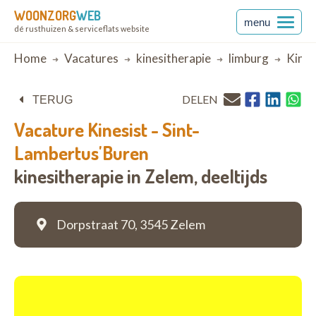
WOONZORG
WEB
menu
dé rusthuizen & serviceflats website
Breadcrumb
Home
Vacatures
kinesitherapie
limburg
Kines
DELEN
TERUG
Vacature
Kinesist - Sint-
Lambertus'Buren
kinesitherapie in Zelem,
deeltijds
Dorpstraat 70,
3545 Zelem