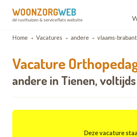
WOONZORG
WEB
W
dé rusthuizen & serviceflats website
Breadcrumb
Home
Vacatures
andere
vlaams-brabant
Vacature
Orthopeda
andere in Tienen,
voltijds
Deze vacature staa