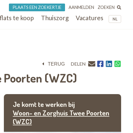
ZOEKEN
PLAATS EEN ZOEKERTJE
AANMELDEN
flats te koop
Thuiszorg
Vacatures
NL
DELEN
TERUG
e Poorten (WZC)
Je komt te werken bij
Woon- en Zorghuis Twee Poorten
(WZC)