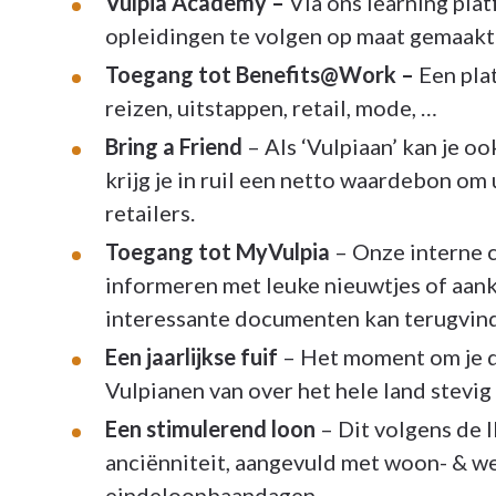
Vulpia Academy –
Via ons learning plat
opleidingen te volgen op maat gemaakt
Toegang tot Benefits@Work –
Een pla
reizen, uitstappen, retail, mode, …
Bring a Friend
– Als ‘Vulpiaan’ kan je o
krijg je in ruil een netto waardebon om 
retailers.
Toegang tot MyVulpia
– Onze interne 
informeren met leuke nieuwtjes of aan
interessante documenten kan terugvin
Een jaarlijkse fuif
– Het moment om je d
Vulpianen van over het hele land stevig 
Een stimulerend loon
– Dit volgens de 
anciënniteit, aangevuld met woon- & w
eindeloopbaandagen.