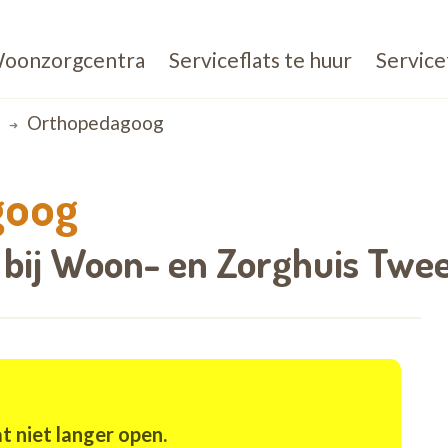
oonzorgcentra
Serviceflats te huur
Service
Orthopedagoog
goog
 bij
Woon- en Zorghuis Twe
t niet langer open.