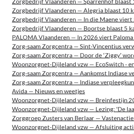
Zorgbedrijf Vlaanderen — Sparrenhof blaast 1
Zorgbedrijf Vlaanderen — Alegria blaast 10 ka
Zorgbedrijf Vlaanderen — In die Maene viert 
Zorgbedrijf Vlaanderen — Boortse blaast 5 ka
PALOMA Vlaanderen — In 2026 viert Paloma 
Zorg-saam Zorgcentra — Sint-Vincentius ver
Zorg-saam Zorgcentra — Door de ‘Ziggy’ word
Woonzorgnet-Dijleland vzw — EcoSwitch - en
Zorg-saam Zorgcentra — Aankomst Indiase v
Zorg-saam Zorgcentra — Indiase verpleegkun
Avida — Nieuws en weetjes
Woonzorgnet-Dijleland vzw — Breinfestijn 
Woonzorgnet-Dijleland vzw — Lezing: 'De la
Zorggroep Zusters van Berlaar — Vastenactie
Woonzorgnet-Dijleland vzw — Afsluiting ac