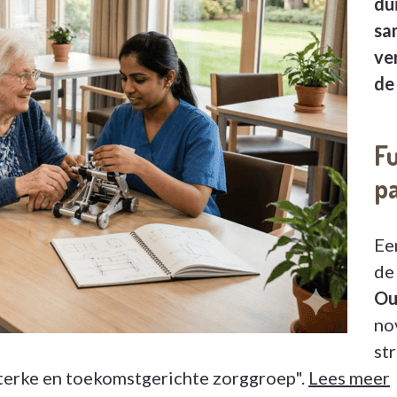
du
sa
ve
de 
Fu
p
Ee
de
Ou
no
st
terke en toekomstgerichte zorggroep".
Lees meer