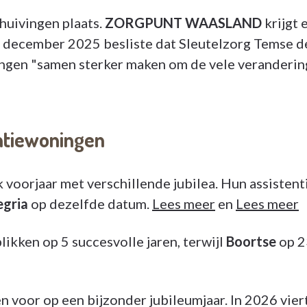
huivingen plaats.
ZORGPUNT WAASLAND
krijgt 
ecember 2025 besliste dat Sleutelzorg Temse dee
gen "samen sterker maken om de vele verandering
entiewoningen
jk voorjaar met verschillende jubilea. Hun assist
egria
op dezelfde datum.
Lees meer
en
Lees meer
ikken op 5 succesvolle jaren, terwijl
Boortse
op 2
 voor op een bijzonder jubileumjaar. In 2026 viert