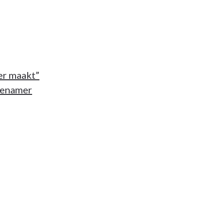
er maakt”
ngenamer