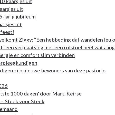
0 kaarsjes uit
arsjes uit
5-jarig jubileum
arsjes uit
feest!
welkomt Ziggy: “Een hebbeding dat wandelen leuk
t een verplaatsing met een rolstoel heel wat aa
ergie en comfort slim verbinden
erpleegkundigen
digen zijn nieuwe bewoners van deze pastorie
2026
atste 1000 dagen' door Manu Keirse
 – Steek voor Steek
tiemaand