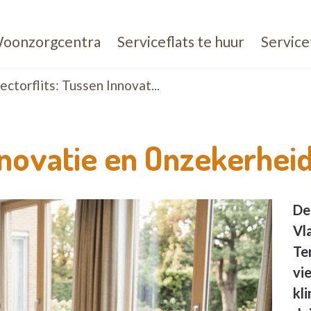
oonzorgcentra
Serviceflats te huur
Service
ectorflits: Tussen Innovat...
Innovatie en Onzekerhei
De
Vl
Te
vi
kl