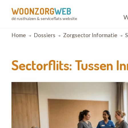
WOONZORG
WEB
W
dé rusthuizen & serviceflats website
Breadcrumb
Home
Dossiers
Zorgsector Informatie
S
Sectorflits: Tussen 