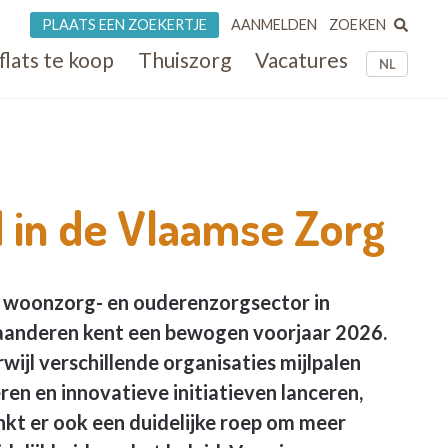
ZOEKEN
PLAATS EEN ZOEKERTJE
AANMELDEN
flats te koop
Thuiszorg
Vacatures
NL
d in de Vlaamse Zorg
 woonzorg- en ouderenzorgsector in
aanderen kent een bewogen voorjaar 2026.
rwijl verschillende organisaties mijlpalen
eren en innovatieve initiatieven lanceren,
inkt er ook een duidelijke roep om meer