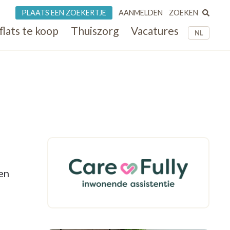
ZOEKEN
PLAATS EEN ZOEKERTJE
AANMELDEN
flats te koop
Thuiszorg
Vacatures
NL
en