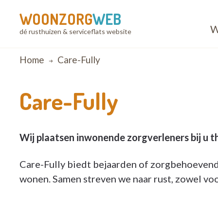
WOONZORG
WEB
W
dé rusthuizen & serviceflats website
Breadcrumb
Home
Care-Fully
Care-Fully
Wij plaatsen inwonende zorgverleners bij u th
Care-Fully biedt bejaarden of zorgbehoevend
wonen. Samen streven we naar rust, zowel voor