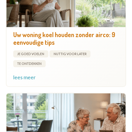
Uw woning koel houden zonder airco: 9
eenvoudige tips
JE GOED VOELEN
NUTTIG VOOR LATER
TE ONTDEKKEN
lees meer