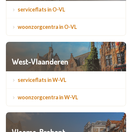
serviceflats in O-VL
woonzorgcentra in O-VL
West-Vlaanderen
serviceflats in W-VL
woonzorgcentra in W-VL
Vlaams-Brabant