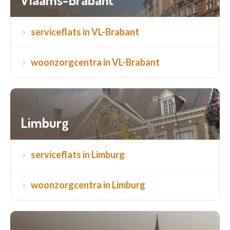
serviceflats in VL-Brabant
woonzorgcentra in VL-Brabant
Limburg
serviceflats in Limburg
woonzorgcentra in Limburg