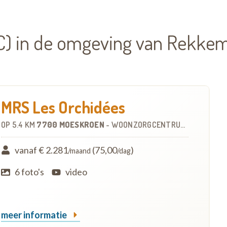
) in de omgeving van Rekke
MRS Les Orchidées
OP
5.4 KM
7700 MOESKROEN
-
WOONZORGCENTRUM (WZC)
vanaf € 2.281
(75,00
)
/maand
/dag
6 foto's
video
meer informatie