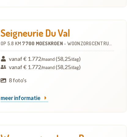
Seigneurie Du Val
OP
5.8 KM
7700 MOESKROEN
-
WOONZORGCENTRUM (WZC)
vanaf € 1.772
(58,25
)
/maand
/dag
vanaf € 1.772
(58,25
)
/maand
/dag
8 foto's
meer informatie