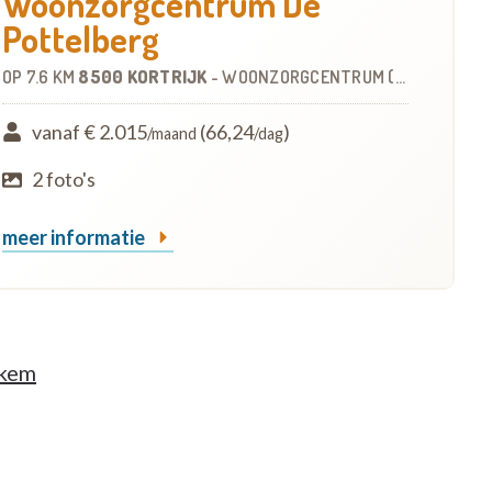
Woonzorgcentrum De
Pottelberg
OP
7.6 KM
8500 KORTRIJK
-
WOONZORGCENTRUM (WZC)
vanaf € 2.015
(66,24
)
/maand
/dag
2 foto's
meer informatie
kkem