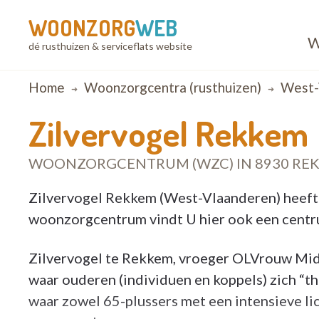
WOONZORG
WEB
W
dé rusthuizen & serviceflats website
Breadcrumb
Home
Woonzorgcentra (rusthuizen)
West-
Zilvervogel Rekkem
WOONZORGCENTRUM (WZC) IN 8930 RE
Zilvervogel Rekkem (West-Vlaanderen) heeft 
woonzorgcentrum vindt U hier ook een centru
Zilvervogel te Rekkem, vroeger OLVrouw Mi
waar ouderen (individuen en koppels) zich “
waar zowel 65-plussers met een intensieve l