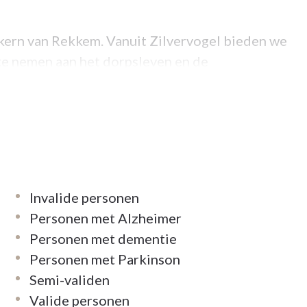
kern van Rekkem. Vanuit Zilvervogel bieden we
te nemen aan het dorpsleven en de
Invalide personen
Personen met Alzheimer
Personen met dementie
Personen met Parkinson
Semi-validen
Valide personen