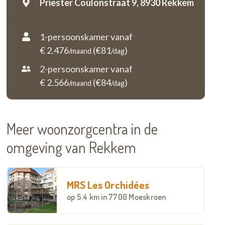
Priester Coulonstraat 9,
8930 Rekkem
1-persoonskamer vanaf
€ 2.476
(€81
)
/maand
/dag
2-persoonskamer vanaf
€ 2.566
(€84
)
/maand
/dag
Meer woonzorgcentra in de
omgeving van Rekkem
MRS Les Orchidées
op
5.4 km
in 7700 Moeskroen