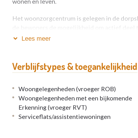
wonen en leven.
Het woonzorgcentrum is gelegen in de dorps
de bewoners de mogelijkheid om actief deel 
samenleving.
Lees meer
Verblijfstypes & toegankelijkheid
Woongelegenheden (vroeger ROB)
Woongelegenheden met een bijkomende
Erkenning (vroeger RVT)
Serviceflats/assistentiewoningen