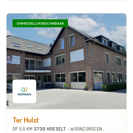
ONMIDDELLIJK BESCHIKBAAR
Ter Hulst
OP
5.0 KM
3730 HOESELT
-
WOONZORGCENTRUM (WZC)