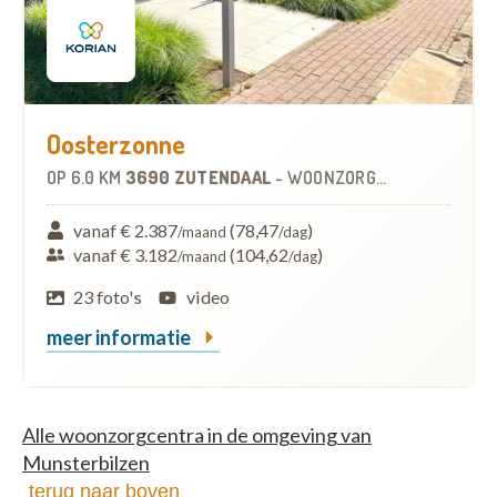
Oosterzonne
OP
6.0 KM
3690 ZUTENDAAL
-
WOONZORGCENTRUM (WZC)
vanaf € 2.387
(78,47
)
/maand
/dag
vanaf € 3.182
(104,62
)
/maand
/dag
23 foto's
video
meer informatie
Alle woonzorgcentra in de omgeving van
Munsterbilzen
terug naar boven