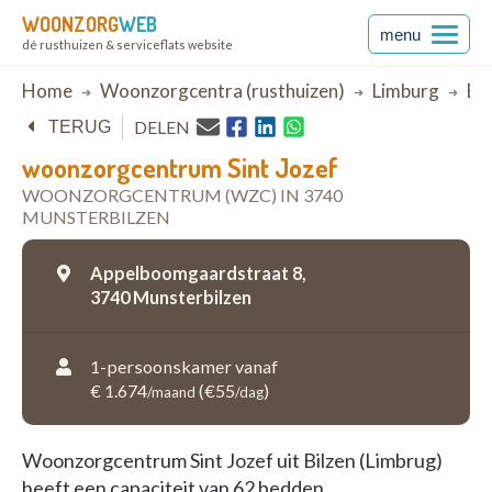
WOONZORG
WEB
menu
dé rusthuizen & serviceflats website
Breadcrumb
Home
Woonzorgcentra (rusthuizen)
Limburg
Bil
DELEN
TERUG
woonzorgcentrum Sint Jozef
WOONZORGCENTRUM (WZC) IN 3740
MUNSTERBILZEN
Appelboomgaardstraat 8,
3740 Munsterbilzen
1-persoonskamer vanaf
€ 1.674
(€55
)
/maand
/dag
Woonzorgcentrum Sint Jozef uit Bilzen (Limbrug)
heeft een capaciteit van 62 bedden.