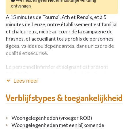
We hebben geen Nederlandstalige vertaling
ontvangen
A 15 minutes de Tournai, Ath et Renaix, et à 5
minutes de Leuze, notre établissement est familial
et chaleureux, niché au cœur de la campagne de
Frasnes, et accueillant tous profils de personnes
âgées, valides ou dépendantes, dans un cadre de
qualité et sécurisé.
Le personnel infirmier et soignant est présent
24h/24. Du personnel paramédical, d’animation,
d’hôtellerie et administratif sont à votre disposition.
Lees meer
Une coiffeuse et une pédicure sont présentes 1 à
Verblijfstypes & toegankelijkheid
2x/semaine.
Notre cuisine est familiale et élaborée sur place. Des
activités quotidiennes, diverses et variées vous sont
Woongelegenheden (vroeger ROB)
proposées.
Woongelegenheden met een bijkomende