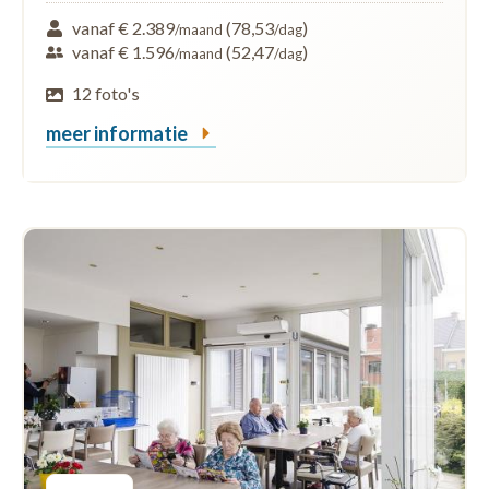
vanaf € 2.389
(78,53
)
/maand
/dag
vanaf € 1.596
(52,47
)
/maand
/dag
12 foto's
meer informatie