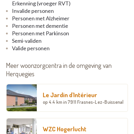
Erkenning (vroeger RVT)
Toutes nos chambres particulières et doubles
Invalide personen
comprennent une salle de bain privative (douche,
Personen met Alzheimer
lavabo, WC), sont entièrement meublées, avec
Personen met dementie
appels personne, télévision, téléphone et wifi.
Personen met Parkinson
Semi-validen
Valide personen
Meer woonzorgcentra in de omgeving van
Herquegies
Le Jardin d'Intérieur
op
4.4 km
in 7911 Frasnes-Lez-Buissenal
WZC Hogerlucht