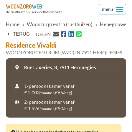
WOONZORG
WEB
menu
dé rusthuizen & serviceflats website
Breadcrumb
Home
Woonzorgcentra (rusthuizen)
Henegouwen
DELEN
TERUG
Résidence Vivaldi
WOONZORGCENTRUM (WZC) IN 7911 HERQUEGIES
Rue Laxeries, 8,
7911 Herquegies
1-persoonskamer vanaf
€ 2.003
(€66
)
/maand
/dag
2-persoonskamer vanaf
€ 1.526
(€50
)
/maand
/dag