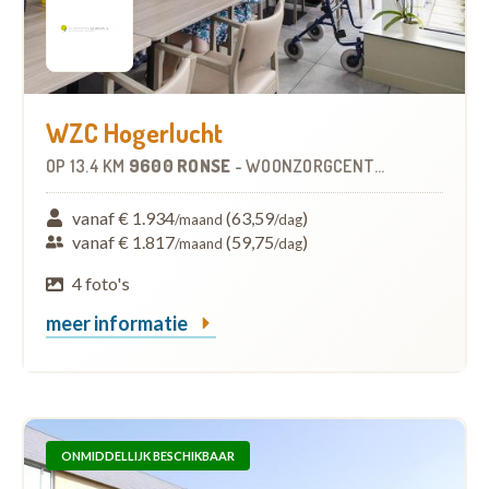
WZC Hogerlucht
OP
13.4 KM
9600 RONSE
-
WOONZORGCENTRUM (WZC)
vanaf € 1.934
(63,59
)
/maand
/dag
vanaf € 1.817
(59,75
)
/maand
/dag
4 foto's
meer informatie
ONMIDDELLIJK BESCHIKBAAR