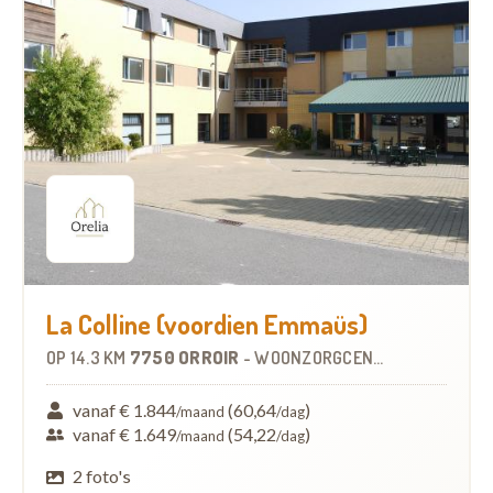
La Colline (voordien Emmaüs)
OP
14.3 KM
7750 ORROIR
-
WOONZORGCENTRUM (WZC)
vanaf € 1.844
(60,64
)
/maand
/dag
vanaf € 1.649
(54,22
)
/maand
/dag
2 foto's