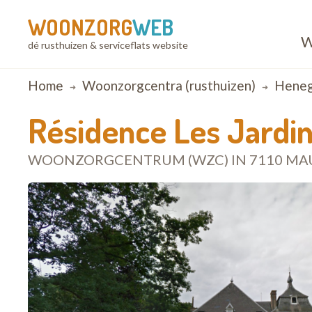
WOONZORG
WEB
W
dé rusthuizen & serviceflats website
Breadcrumb
Home
Woonzorgcentra (rusthuizen)
Hene
Résidence Les Jardin
WOONZORGCENTRUM (WZC) IN 7110 MA