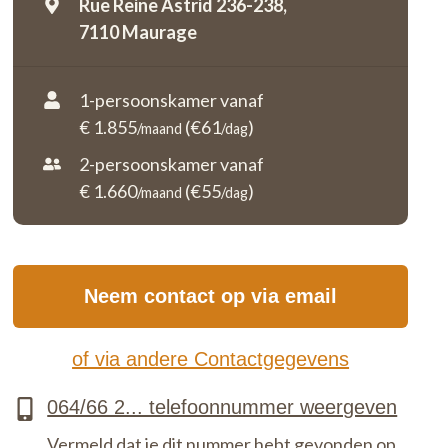
Rue Reine Astrid 236-238,
7110 Maurage
1-persoonskamer vanaf
€ 1.855
(€61
)
/maand
/dag
2-persoonskamer vanaf
€ 1.660
(€55
)
/maand
/dag
Neem contact op via email
of via andere Contactgegevens
Vermeld dat je dit nummer hebt gevonden op