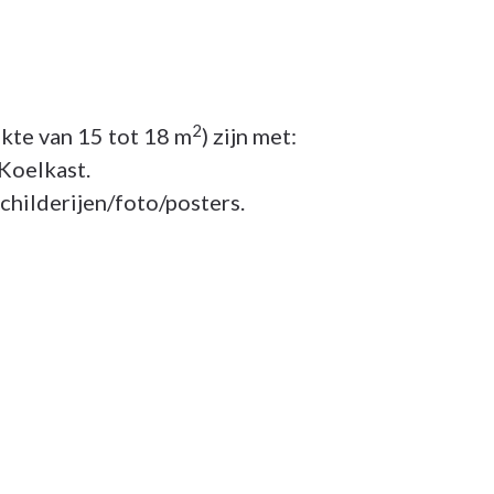
2
kte van 15 tot 18 m
) zijn met:
 Koelkast.
schilderijen/foto/posters.