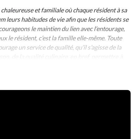
 chaleureuse et familiale où chaque résident à sa
 leurs habitudes de vie afin que les résidents se
ourageons le maintien du lien avec l’entourage,
ux le résident, c’est la famille elle-même. Toute
ourage un service de qualité, qu’il s’agisse de la
son, de la qualité culinaire, en bref, permettre à
quipe d’animations dynamique veille à entretenir
 repos en proposant des activités adaptées à tous.
sées, les voyages, les rencontres