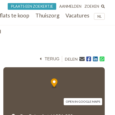
ZOEKEN
PLAATS EEN ZOEKERTJE
AANMELDEN
flats te koop
Thuiszorg
Vacatures
NL
d
DELEN
TERUG
OPEN IN GOOGLE MAPS