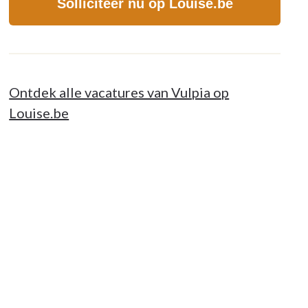
Solliciteer nu op Louise.be
Ontdek alle vacatures van Vulpia op
Louise.be