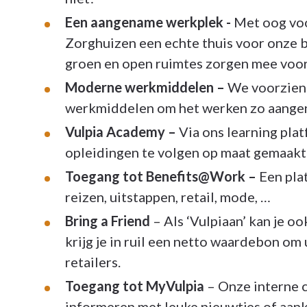
Een aangename werkplek -
Met oog voo
Zorghuizen een echte thuis voor onze 
groen en open ruimtes zorgen mee voor
Moderne werkmiddelen –
We voorzien 
werkmiddelen om het werken zo aangen
Vulpia Academy –
Via ons learning plat
opleidingen te volgen op maat gemaakt
Toegang tot Benefits@Work –
Een pla
reizen, uitstappen, retail, mode, …
Bring a Friend
– Als ‘Vulpiaan’ kan je o
krijg je in ruil een netto waardebon om 
retailers.
Toegang tot MyVulpia
– Onze interne 
informeren met leuke nieuwtjes of aan