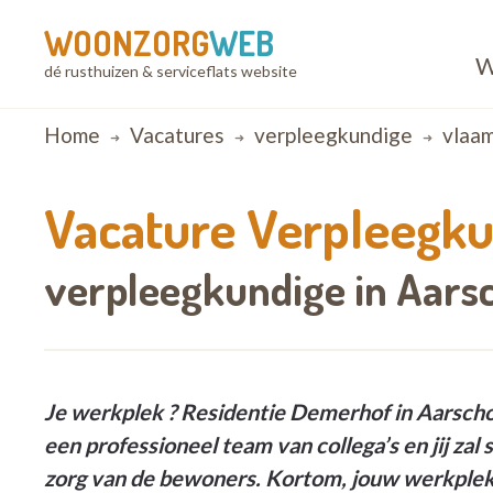
WOONZORG
WEB
W
dé rusthuizen & serviceflats website
Breadcrumb
Home
Vacatures
verpleegkundige
vlaa
Vacature
Verpleegku
verpleegkundige in Aarsc
Je werkplek ? Residentie Demerhof in Aarschot
een professioneel team van collega’s en jij za
zorg van de bewoners. Kortom, jouw werkplek 