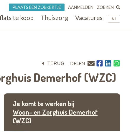
ZOEKEN
PLAATS EEN ZOEKERTJE
AANMELDEN
flats te koop
Thuiszorg
Vacatures
NL
DELEN
TERUG
rghuis Demerhof (WZC)
Je komt te werken bij
Woon- en Zorghuis Demerhof
(WZC)