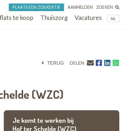
ZOEKEN
PLAATS EEN ZOEKERTJE
AANMELDEN
flats te koop
Thuiszorg
Vacatures
NL
DELEN
TERUG
Schelde (WZC)
Je komt te werken bij
Hof ter Schelde (WZC)