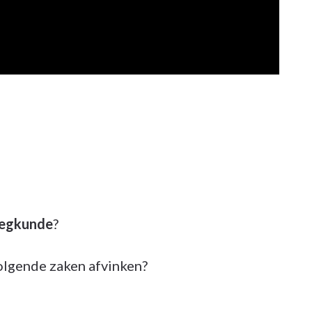
eegkunde
?
volgende zaken afvinken?