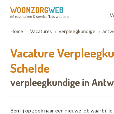
WOONZORG
WEB
W
dé rusthuizen & serviceflats website
Breadcrumb
Home
Vacatures
verpleegkundige
antw
Vacature
Verpleegku
Schelde
verpleegkundige in Antw
Ben jij op zoek naar een nieuwe job waarbij j