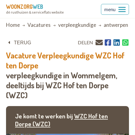
WOONZORG
WEB
menu
dé rusthuizen & serviceflats website
Breadcrumb
Home
Vacatures
verpleegkundige
antwerpen
DELEN
TERUG
Vacature
Verpleegkundige WZC Hof
ten Dorpe
verpleegkundige in Wommelgem,
deeltijds bij
WZC Hof ten Dorpe
(WZC)
Je komt te werken bij
WZC Hof ten
Dorpe (WZC)