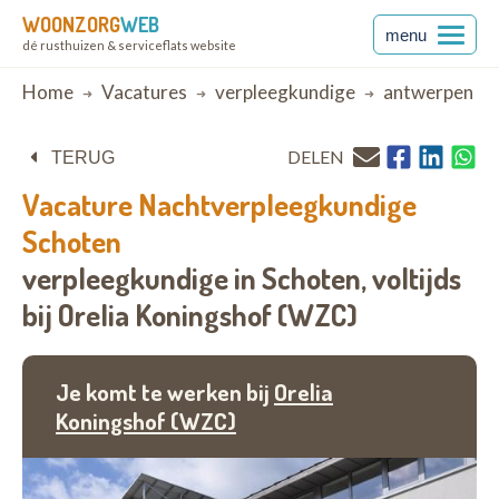
WOONZORG
WEB
menu
dé rusthuizen & serviceflats website
Breadcrumb
Home
Vacatures
verpleegkundige
antwerpen
DELEN
TERUG
Vacature
Nachtverpleegkundige
Schoten
verpleegkundige in Schoten,
voltijds
bij
Orelia Koningshof (WZC)
Je komt te werken bij
Orelia
Koningshof (WZC)