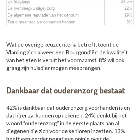
De (dag)prijs
24.5%
De (verpleegkundige) zorg
22%
De algemene reputatie van het centrum
19%
Terug meer sociale contacten hebben
8%
Wat de overige keuzecriteria betreft, toont de
Vlaming zich alweer een Bourgondiër: de kwaliteit
van het eten is veruit het voornaamst. 8% wil ook
graag zijn huisdier mogen meebrengen.
Dankbaar dat ouderenzorg bestaat
42% is dankbaar dat ouderenzorg voorhanden is en
dat hij er zal kunnen op rekenen. 24% denkt bij het
woord “ouderenzorg” in de eerste plaats aan al
diegenen die zich voor de senioren inzetten. 13%
heeft een eerder negatieve opinie over de