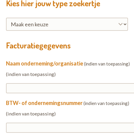
Kies hier jouw type zoekertje
Kies
hier
Kies
jouw
hier
Facturatiegegevens
type
jouw
Zoekertje
type
Naam onderneming/organisatie
Zoekertje
(indien van toepassing)
(indien van toepassing)
BTW- of ondernemingsnummer
(indien van toepassing)
(indien van toepassing)