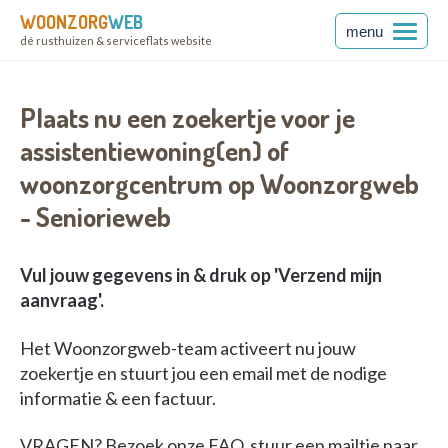
WOONZORG
WEB
menu
dé rusthuizen & serviceflats website
Plaats nu een zoekertje voor je
assistentiewoning(en) of
woonzorgcentrum op Woonzorgweb
- Seniorieweb
Vul jouw gegevens in & druk op 'Verzend mijn
aanvraag'.
Het Woonzorgweb-team activeert nu jouw
zoekertje en stuurt jou een email met de nodige
informatie & een factuur.
VRAGEN?
Bezoek onze FAQ
, stuur een mailtje naar