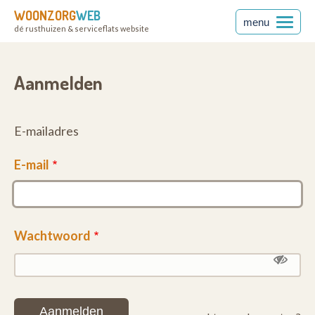
WOONZORG
WEB
menu
dé rusthuizen & serviceflats website
Aanmelden
E-mailadres
E-mail
Wachtwoord