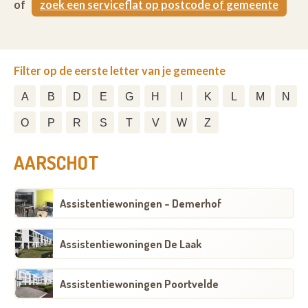
of
zoek een serviceflat op postcode of gemeente
Filter op de eerste letter van je gemeente
A
B
D
E
G
H
I
K
L
M
N
O
P
R
S
T
V
W
Z
AARSCHOT
Assistentiewoningen - Demerhof
Assistentiewoningen De Laak
Assistentiewoningen Poortvelde