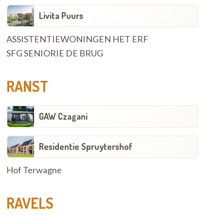
Livita Puurs
ASSISTENTIEWONINGEN HET ERF
SFG SENIORIE DE BRUG
RANST
GAW Czagani
Residentie Spruytershof
Hof Terwagne
RAVELS