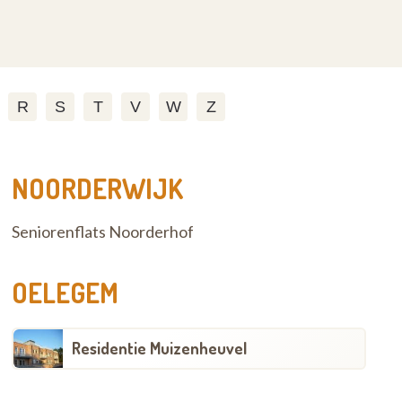
R
S
T
V
W
Z
NOORDERWIJK
Seniorenflats Noorderhof
OELEGEM
Residentie Muizenheuvel