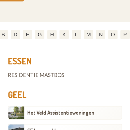
B
D
E
G
H
K
L
M
N
O
P
ESSEN
RESIDENTIE MASTBOS
GEEL
Het Veld Assistentiewoningen