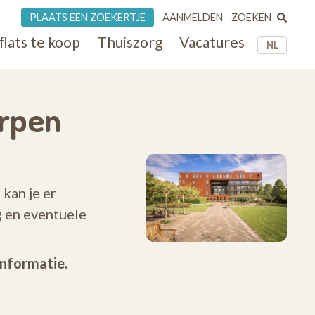
ZOEKEN
PLAATS EEN ZOEKERTJE
AANMELDEN
flats te koop
Thuiszorg
Vacatures
NL
erpen
 kan je er
g en eventuele
informatie.