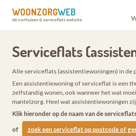
WOONZORG
WEB
W
dé rusthuizen & serviceflats website
Serviceflats (assist
Alle serviceflats (assistentiewoningen) in de 
Een assistentiewoning of serviceflat is een th
zelfstandig wonen, ook wanneer het wat moeil
mantelzorg. Heel wat assistentiewoningen z
Klik hieronder op de naam van de servicefla
of
zoek een serviceflat op postcode of g