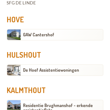
SFG DE LINDE
HOVE
GAW Cantershof
HULSHOUT
De Hoef Assistentiewoningen
KALMTHOUT
Residentie Brughmanshof - erkende